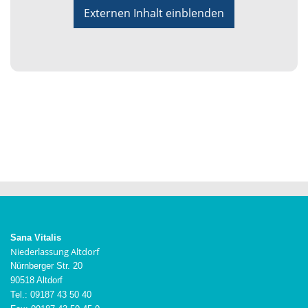
Externen Inhalt einblenden
Sana Vitalis
Niederlassung Altdorf
Nürnberger Str. 20
90518 Altdorf
Tel.: 09187 43 50 40