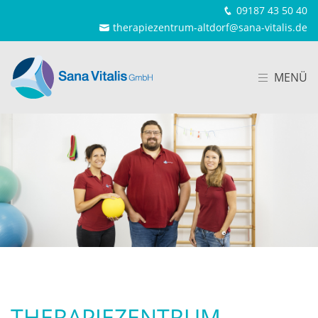
09187 43 50 40
therapiezentrum-altdorf@sana-vitalis.de
MENÜ
THERAPIEZENTRUM